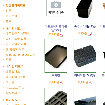
앙금플라워재료
앙금
천연분말
도구
파운드케익종이틀
옥수수식빵(450g)
파운
베이킹 재료 1
(소)50매
생크림/버터/유지류
5,500원
20,000원
프리믹스/분말류
건조과일/건과류
잼/앙금/과채류
향료/첨가물/팽창응공제
주류
베이킹 재료 2
초콜릿재료
쿠키팬
미니머핀(24구)@
토
데코레이션재료
색소류
10,000원
18,000원
시럽/소스/음료
팥빙수재료
베이킹 도구 1