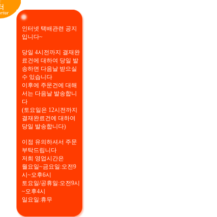
인터넷 택배관련 공지
입니다~
당일 4시전까지 결재완
료건에 대하여 당일 발
송하면 다음날 받으실
수 있습니다
이후에 주문건에 대해
서는 다음날 발송합니
다
(토요일은 12시전까지
결재완료건에 대하여
당일 발송합니다)
이점 유의하셔서 주문
부탁드립니다
저희 영업시간은
월요일~금요일:오전9
시~오후6시
토요일/공휴일:오전9시
~오후4시
일요일:휴무