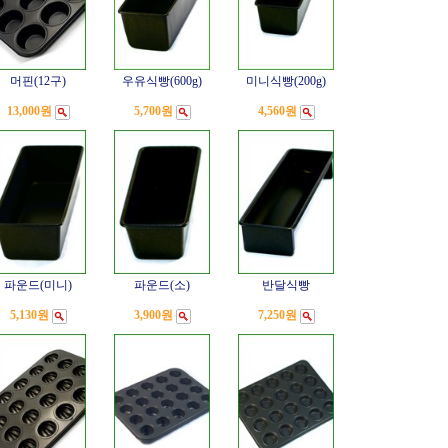
머핀(12구)
우유식빵(600g)
미니식빵(200g)
13,000원
5,700원
4,560원
파운드(미니)
파운드(소)
반달식빵
5,130원
3,900원
7,250원