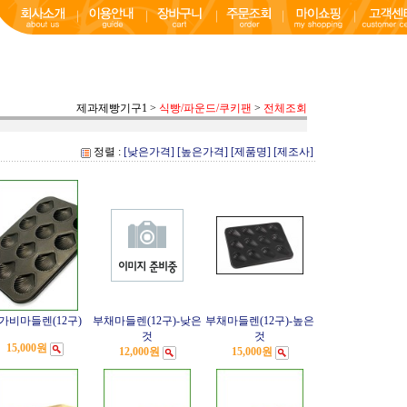
제과제빵기구1
>
식빵/파운드/쿠키팬
>
전체조회
정렬 :
[낮은가격]
[높은가격]
[제품명]
[제조사]
가비마들렌(12구)
부채마들렌(12구)-낮은
부채마들렌(12구)-높은
것
것
15,000원
12,000원
15,000원