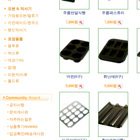
오븐 & 믹서기
주름반달식빵
주름패스츄리
가정용오븐/발효기
7,800원
7,800원
키친에이드/켄우드
핸드믹서기
포장용품
봉투류
박스류
데코/기타
컵/병
리본/타이류
머핀(6구)
휘난새(6구)
몰드류
9,000원
9,000원
공지사항
문의게시판
자주하는질문
상품후기reviews
입금확인/배송게시판