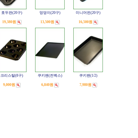
호두판(20구)
엉덩이(20구)
미니머핀(20구)
19,380원
13,500원
16,500원
크리스탈(8구)
쿠키팬(컨벡스)
쿠키팬(1/2)
9,000원
6,840원
7,980원