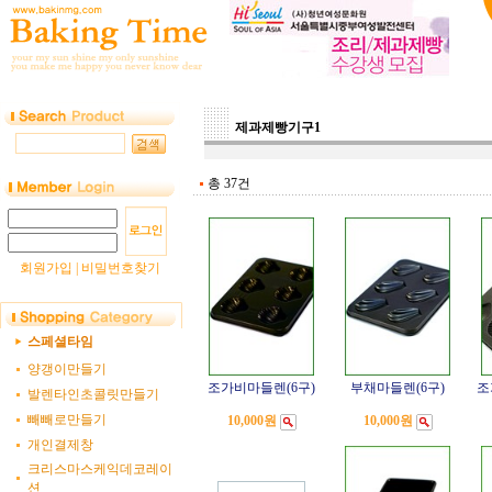
제과제빵기구1
총 37건
회원가입
|
비밀번호찾기
스페셜타임
양갱이만들기
조가비마들렌(6구)
부채마들렌(6구)
조
발렌타인초콜릿만들기
빼빼로만들기
10,000원
10,000원
개인결제창
크리스마스케익데코레이
션