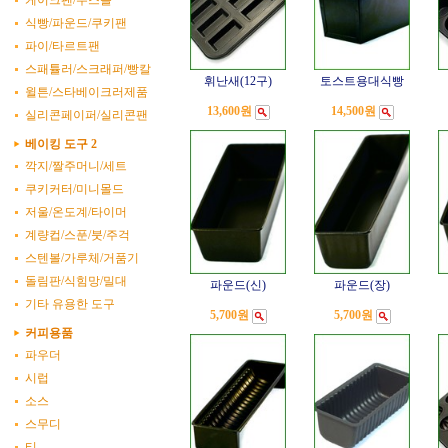
케이크팬/무스틀
식빵/파운드/쿠키팬
파이/타르트팬
스패튤러/스크래퍼/빵칼
휘난새(12구)
토스트용대식빵
윌튼/스타베이크러제품
13,600원
14,500원
실리콘페이퍼/실리콘팬
베이킹 도구 2
깍지/짤주머니/세트
쿠키커터/미니몰드
저울/온도계/타이머
계량컵/스푼/붓/주걱
스텐볼/가루체/거품기
돌림판/식힘망/밀대
파운드(신)
파운드(장)
기타 유용한 도구
5,700원
5,700원
커피용품
파우더
시럽
소스
스무디
티