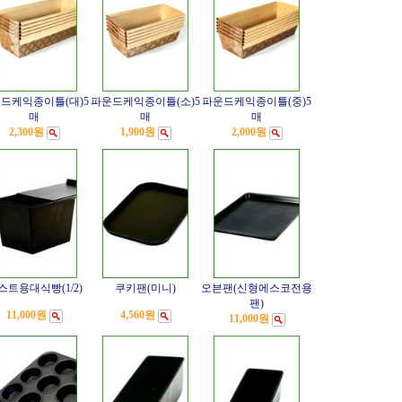
드케익종이틀(대)5
파운드케익종이틀(소)5
파운드케익종이틀(중)5
매
매
매
2,300원
1,900원
2,000원
스트용대식빵(1/2)
쿠키팬(미니)
오븐팬(신형에스코전용
팬)
11,000원
4,560원
11,000원