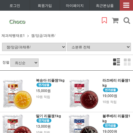
로그인
회원가입
마이페이지
최근본상품
제과제빵재료1
잼/앙금/과채류/
정렬
복숭아 리플잼1kg
라즈베리 리플잼1
kg
15,000원
19,000원
10원 적립
10원 적립
딸기 리플잼1kg
블루베리 리플잼1
kg
13,000원
19,000원
10원 적립