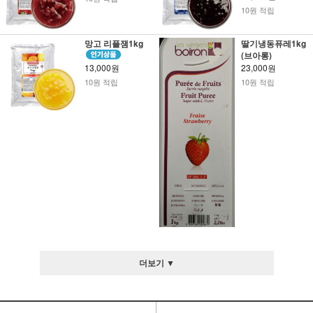
10원 적립
망고 리플잼1kg
딸기냉동퓨레1kg
(브아롱)
13,000원
23,000원
10원 적립
10원 적립
더보기 ▼