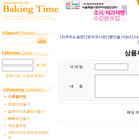
[자주하는질문]
[문의게시판]
[빵만들기QnA]
[
상품후
닉 네 임
회원가입
|
비밀번호찾기
내 용
스페셜타임
양갱이만들기
발렌타인초콜릿만들기
해당 
빼빼로만들기
개인결제창
크리스마스케익데코레이
션