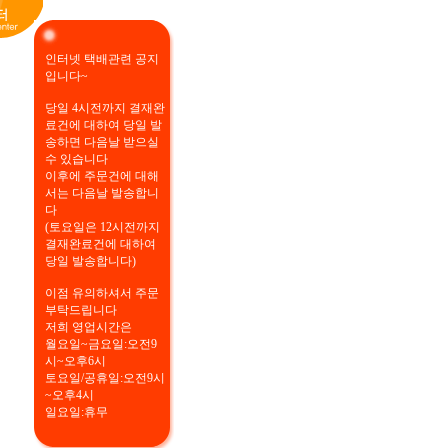
인터넷 택배관련 공지
입니다~
당일 4시전까지 결재완
료건에 대하여 당일 발
송하면 다음날 받으실
수 있습니다
이후에 주문건에 대해
서는 다음날 발송합니
다
(토요일은 12시전까지
결재완료건에 대하여
당일 발송합니다)
이점 유의하셔서 주문
부탁드립니다
저희 영업시간은
월요일~금요일:오전9
시~오후6시
토요일/공휴일:오전9시
~오후4시
일요일:휴무