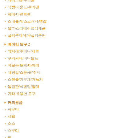
케이크팬/무스틀
식빵/파운드/쿠키팬
파이/타르트팬
스패튤러/스크래퍼/빵칼
윌튼/스타베이크러제품
실리콘페이퍼/실리콘팬
베이킹 도구 2
깍지/짤주머니/세트
쿠키커터/미니몰드
저울/온도계/타이머
계량컵/스푼/붓/주걱
스텐볼/가루체/거품기
돌림판/식힘망/밀대
기타 유용한 도구
커피용품
파우더
시럽
소스
스무디
티