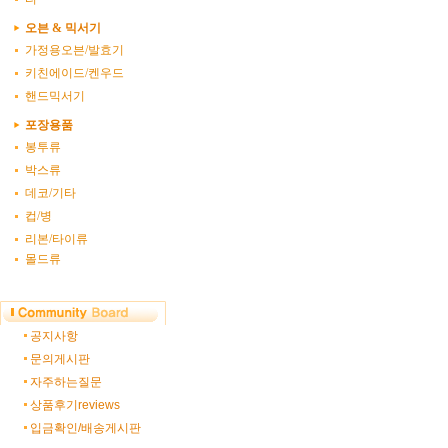
오븐 & 믹서기
가정용오븐/발효기
키친에이드/켄우드
핸드믹서기
포장용품
봉투류
박스류
데코/기타
컵/병
리본/타이류
몰드류
공지사항
문의게시판
자주하는질문
상품후기reviews
입금확인/배송게시판