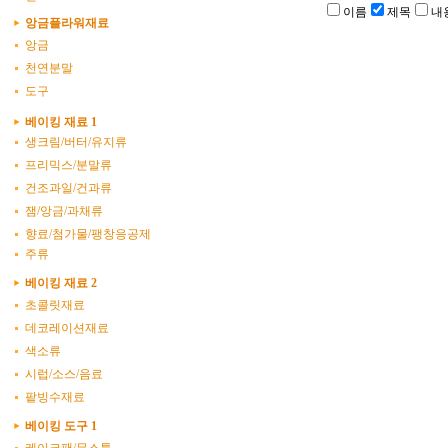
이름
제목
내
앙금플라워재료
앙금
천연분말
도구
베이킹 재료 1
생크림/버터/유지류
프리믹스/분말류
건조과일/건과류
잼/앙금/과채류
향료/첨가물/팽창응공제
주류
베이킹 재료 2
초콜릿재료
데코레이션재료
색소류
시럽/소스/음료
팥빙수재료
베이킹 도구 1