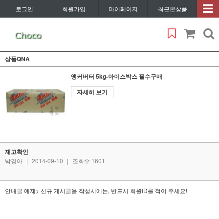
로그인
회원가입
마이페이지
최근본상품
상품QNA
앵커버터 5kg-아이스박스 필수구매
자세히 보기
재고확인
박경아
|
2014-09-10
|
조회수 1601
안내글 예제> 신규 게시글을 작성시에는, 반드시 회원ID를 적어 주세요!