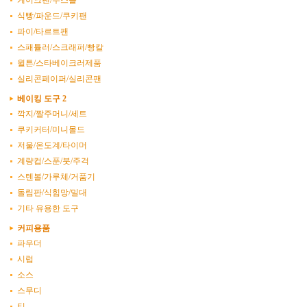
케이크팬/무스틀
식빵/파운드/쿠키팬
파이/타르트팬
스패튤러/스크래퍼/빵칼
윌튼/스타베이크러제품
실리콘페이퍼/실리콘팬
베이킹 도구 2
깍지/짤주머니/세트
쿠키커터/미니몰드
저울/온도계/타이머
계량컵/스푼/붓/주걱
스텐볼/가루체/거품기
돌림판/식힘망/밀대
기타 유용한 도구
커피용품
파우더
시럽
소스
스무디
티