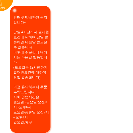
인터넷 택배관련 공지
입니다~
당일 4시전까지 결재완
료건에 대하여 당일 발
송하면 다음날 받으실
수 있습니다
이후에 주문건에 대해
서는 다음날 발송합니
다
(토요일은 12시전까지
결재완료건에 대하여
당일 발송합니다)
이점 유의하셔서 주문
부탁드립니다
저희 영업시간은
월요일~금요일:오전9
시~오후6시
토요일/공휴일:오전9시
~오후4시
일요일:휴무