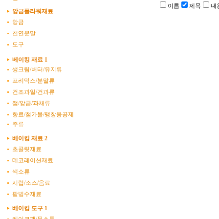
이름
제목
내
앙금플라워재료
앙금
천연분말
도구
베이킹 재료 1
생크림/버터/유지류
프리믹스/분말류
건조과일/건과류
잼/앙금/과채류
향료/첨가물/팽창응공제
주류
베이킹 재료 2
초콜릿재료
데코레이션재료
색소류
시럽/소스/음료
팥빙수재료
베이킹 도구 1