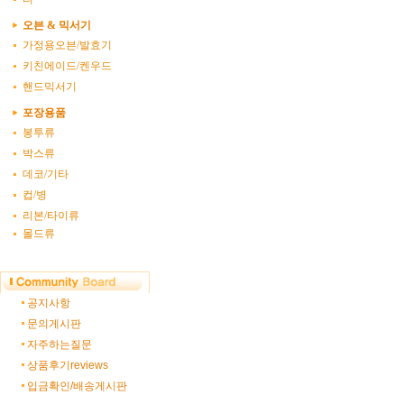
오븐 & 믹서기
가정용오븐/발효기
키친에이드/켄우드
핸드믹서기
포장용품
봉투류
박스류
데코/기타
컵/병
리본/타이류
몰드류
공지사항
문의게시판
자주하는질문
상품후기reviews
입금확인/배송게시판