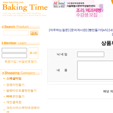
[자주하는질문]
[문의게시판]
[빵만들기QnA]
[
상품후
닉 네 임
회원가입
|
비밀번호찾기
내 용
스페셜타임
양갱이만들기
발렌타인초콜릿만들기
해당 
빼빼로만들기
개인결제창
크리스마스케익데코레이
션