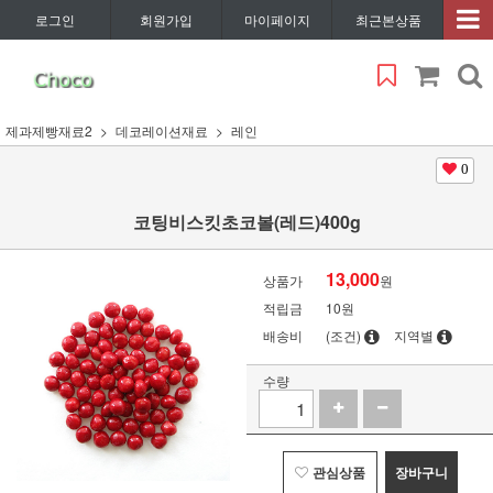
로그인
회원가입
마이페이지
최근본상품
제과제빵재료2
데코레이션재료
레인
0
코팅비스킷초코볼(레드)400g
13,000
상품가
원
적립금
10원
배송비
(조건)
지역별
수량
관심상품
장바구니