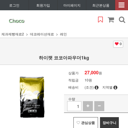
로그인
회원가입
마이페이지
최근본상품
제과제빵재료2
데코레이션재료
레인
0
하이팻 코코아파우더1kg
27,000
상품가
원
적립금
10원
배송비
(조건)
지역별
수량
관심상품
장바구니