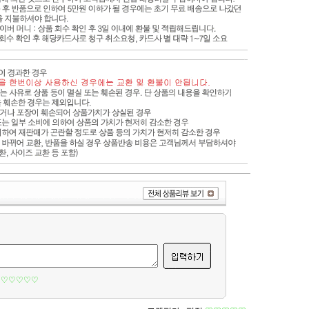
♡♡♡♡♡