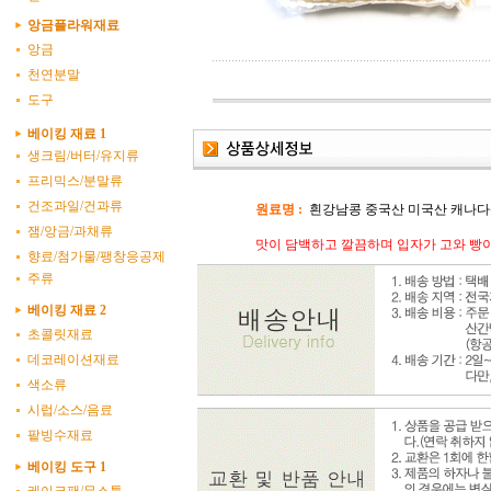
앙금플라워재료
앙금
천연분말
도구
베이킹 재료 1
생크림/버터/유지류
프리믹스/분말류
건조과일/건과류
원료명 :
흰강남콩 중국산 미국산 캐나다산
잼/앙금/과채류
맛이 담백하고 깔끔하며 입자가 고와 빵이
향료/첨가물/팽창응공제
주류
베이킹 재료 2
초콜릿재료
데코레이션재료
색소류
시럽/소스/음료
팥빙수재료
베이킹 도구 1