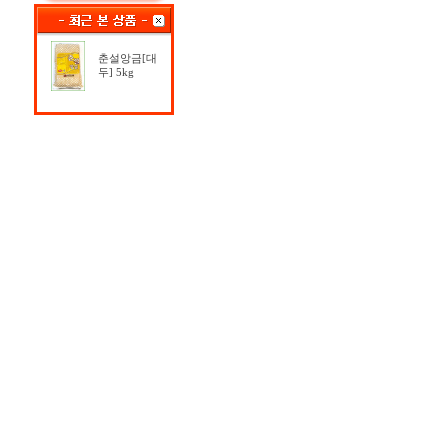
춘설앙금[대
두] 5kg