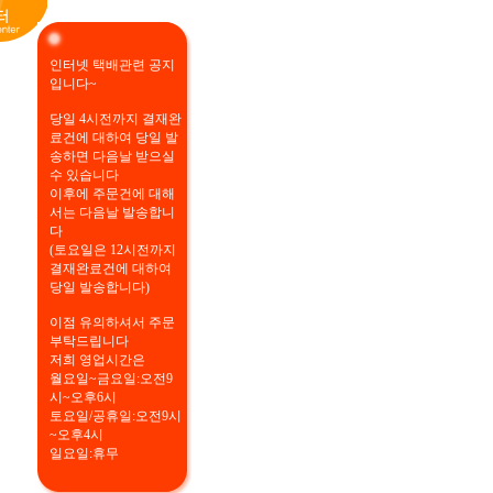
인터넷 택배관련 공지
입니다~
당일 4시전까지 결재완
료건에 대하여 당일 발
송하면 다음날 받으실
수 있습니다
이후에 주문건에 대해
서는 다음날 발송합니
다
(토요일은 12시전까지
결재완료건에 대하여
당일 발송합니다)
이점 유의하셔서 주문
부탁드립니다
저희 영업시간은
월요일~금요일:오전9
시~오후6시
토요일/공휴일:오전9시
~오후4시
일요일:휴무