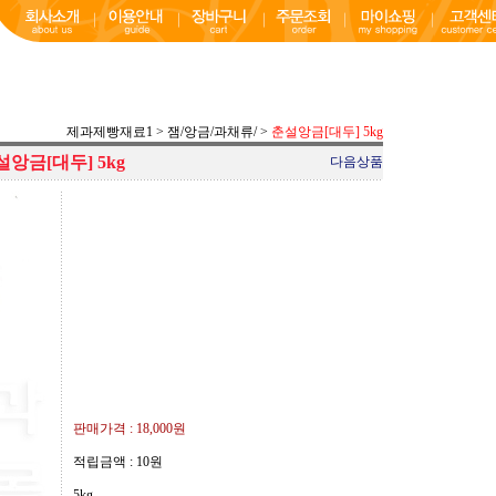
제과제빵재료1
>
잼/앙금/과채류/
>
춘설앙금[대두] 5kg
앙금[대두] 5kg
다음상품
판매가격 :
18,000원
적립금액 :
10원
5kg