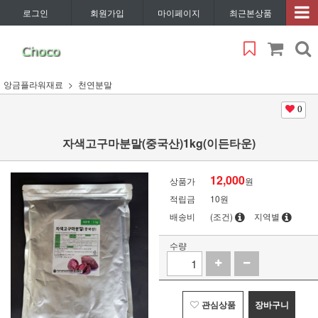
로그인
회원가입
마이페이지
최근본상품
앙금플라워재료
천연분말
0
자색고구마분말(중국산)1kg(이든타운)
12,000
상품가
원
적립금
10원
배송비
(조건)
지역별
수량
관심상품
장바구니