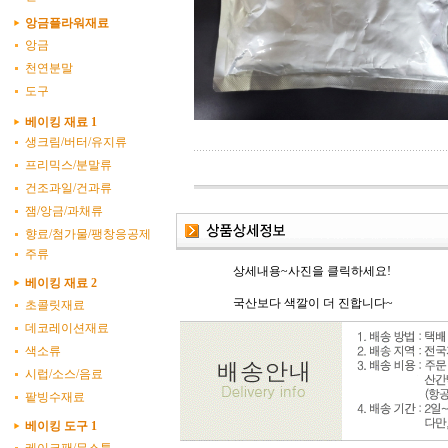
앙금플라워재료
앙금
천연분말
도구
베이킹 재료 1
생크림/버터/유지류
프리믹스/분말류
건조과일/건과류
잼/앙금/과채류
향료/첨가물/팽창응공제
주류
상세내용~사진을 클릭하세요!
베이킹 재료 2
국산보다 색깔이 더 진합니다~
초콜릿재료
데코레이션재료
색소류
시럽/소스/음료
팥빙수재료
베이킹 도구 1