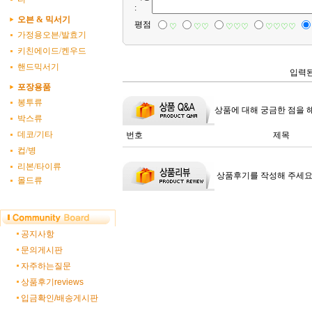
:
오븐 & 믹서기
평점
♡
♡♡
♡♡♡
♡♡♡♡
가정용오븐/발효기
키친에이드/켄우드
핸드믹서기
입력된
포장용품
봉투류
상품에 대해 궁금한 점을 
박스류
데코/기타
번호
제목
컵/병
리본/타이류
상품후기를 작성해 주세요
몰드류
공지사항
문의게시판
자주하는질문
상품후기reviews
입금확인/배송게시판