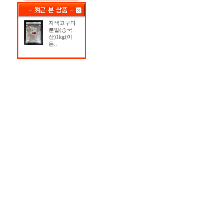
자색고구마
분말(중국
산)1kg(이
든..