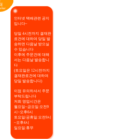
인터넷 택배관련 공지
입니다~
당일 4시전까지 결재완
료건에 대하여 당일 발
송하면 다음날 받으실
수 있습니다
이후에 주문건에 대해
서는 다음날 발송합니
다
(토요일은 12시전까지
결재완료건에 대하여
당일 발송합니다)
이점 유의하셔서 주문
부탁드립니다
저희 영업시간은
월요일~금요일:오전9
시~오후6시
토요일/공휴일:오전9시
~오후4시
일요일:휴무