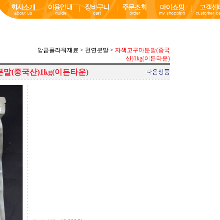
앙금플라워재료
>
천연분말
>
자색고구마분말(중국
산)1kg(이든타운)
말(중국산)1kg(이든타운)
다음상품