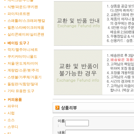
케이크팬/무스틀
식빵/파운드/쿠키팬
파이/타르트팬
스패튤러/스크래퍼/빵칼
윌튼/스타베이크러제품
실리콘페이퍼/실리콘팬
베이킹 도구 2
깍지/짤주머니/세트
쿠키커터/미니몰드
저울/온도계/타이머
계량컵/스푼/붓/주걱
스텐볼/가루체/거품기
돌림판/식힘망/밀대
기타 유용한 도구
커피용품
파우더
시럽
소스
이름
:
스무디
내용
티