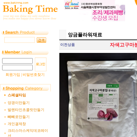
앙금플라워재료
자색고구마분
이전상품
회원가입
|
비밀번호찾기
스페셜타임
양갱이만들기
발렌타인초콜릿만들기
빼빼로만들기
개인결제창
크리스마스케익데코레이
션