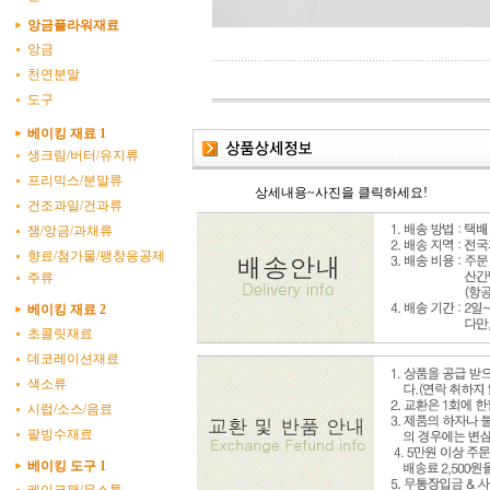
앙금플라워재료
앙금
천연분말
도구
베이킹 재료 1
생크림/버터/유지류
프리믹스/분말류
상세내용~사진을 클릭하세요!
건조과일/건과류
잼/앙금/과채류
향료/첨가물/팽창응공제
주류
베이킹 재료 2
초콜릿재료
데코레이션재료
색소류
시럽/소스/음료
팥빙수재료
베이킹 도구 1