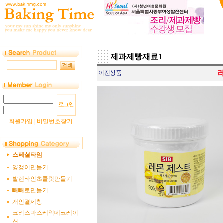
제과제빵재료1
이전상품
회원가입
|
비밀번호찾기
스페셜타임
양갱이만들기
발렌타인초콜릿만들기
빼빼로만들기
개인결제창
크리스마스케익데코레이
션