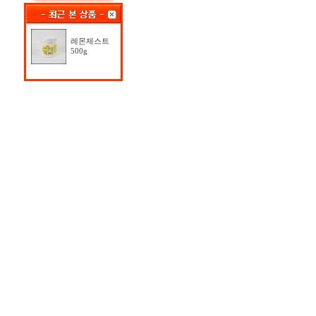
레몬제스트
500g