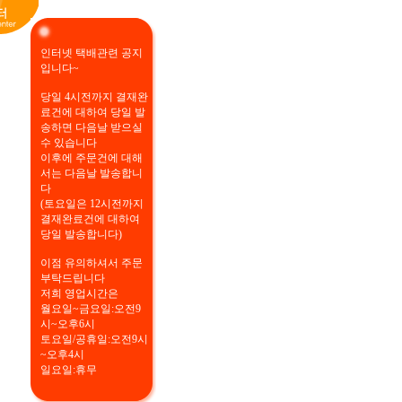
인터넷 택배관련 공지
입니다~
당일 4시전까지 결재완
료건에 대하여 당일 발
송하면 다음날 받으실
수 있습니다
이후에 주문건에 대해
서는 다음날 발송합니
다
(토요일은 12시전까지
결재완료건에 대하여
당일 발송합니다)
이점 유의하셔서 주문
부탁드립니다
저희 영업시간은
월요일~금요일:오전9
시~오후6시
토요일/공휴일:오전9시
~오후4시
일요일:휴무