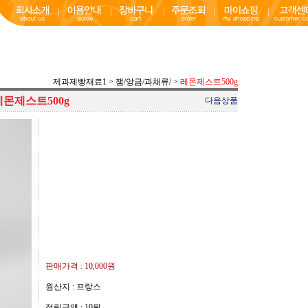
제과제빵재료1
>
잼/앙금/과채류/
>
레몬제스트500g
레몬제스트500g
다음상품
판매가격 :
10,000원
원산지 : 프랑스
적립금액 :
10원