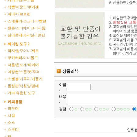
케이크팬/무스틀
식빵/파운드/쿠키팬
파이/타르트팬
스패튤러/스크래퍼/빵칼
윌튼/스타베이크러제품
실리콘페이퍼/실리콘팬
베이킹 도구 2
깍지/짤주머니/세트
쿠키커터/미니몰드
저울/온도계/타이머
계량컵/스푼/붓/주걱
스텐볼/가루체/거품기
이름
돌림판/식힘망/밀대
:
기타 유용한 도구
내용
:
커피용품
파우더
평점
♡
♡♡
♡♡♡
♡♡♡♡
시럽
소스
스무디
입력된
티