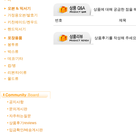
오븐 & 믹서기
상품에 대해 궁금한 점을 
가정용오븐/발효기
번호
제목
키친에이드/켄우드
핸드믹서기
상품후기를 작성해 주세요
포장용품
봉투류
박스류
데코/기타
컵/병
리본/타이류
몰드류
공지사항
문의게시판
자주하는질문
상품후기reviews
입금확인/배송게시판