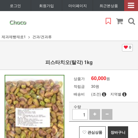
로그인
회원가입
마이페이지
최근본상품
제과제빵재료1
건과/견과류
0
피스타치오(탈각) 1kg
60,000
상품가
원
적립금
30원
배송비
(조건)
지역별
수량
관심상품
장바구니