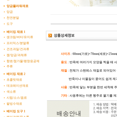
앙금플라워재료
앙금
천연분말
도구
베이킹 재료 1
생크림/버터/유지류
프리믹스/분말류
건조과일/건과류
사이즈
: 60mm(가로)×70mm(세로)×25m
잼/앙금/과채류
향료/첨가물/팽창응공제
용도
: 반죽에 여러가지 모양을 찍을 때
주류
재질
: 전체가 스텐레스 재질로 되어있어
베이킹 재료 2
반죽이나 이물질이 묻어도 쉽게 제
초콜릿재료
데코레이션재료
사용
: 반죽에 닿는 부분을 한번 세척해 
색소류
기타
: 사용후에는 마른 헹주로 물기를 
시럽/소스/음료
팥빙수재료
베이킹 도구 1