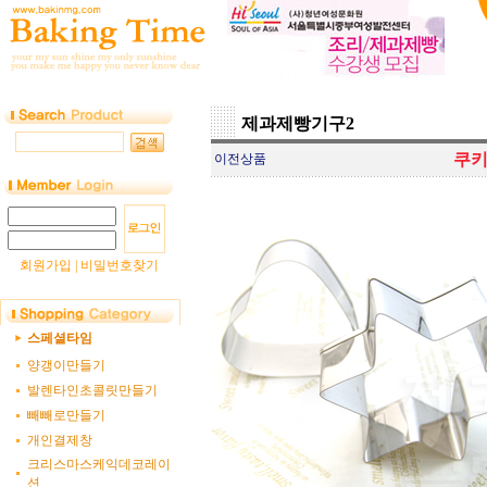
제과제빵기구2
쿠키
이전상품
회원가입
|
비밀번호찾기
스페셜타임
양갱이만들기
발렌타인초콜릿만들기
빼빼로만들기
개인결제창
크리스마스케익데코레이
션