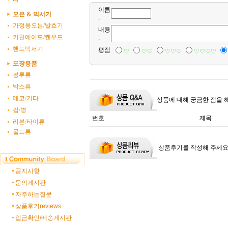
이름
오븐 & 믹서기
:
가정용오븐/발효기
내용
키친에이드/켄우드
:
핸드믹서기
평점
♡
♡♡
♡♡♡
♡♡♡♡
포장용품
봉투류
박스류
데코/기타
상품에 대해 궁금한 점을 
컵/병
번호
제목
리본/타이류
몰드류
상품후기를 작성해 주세요
공지사항
문의게시판
자주하는질문
상품후기reviews
입금확인/배송게시판