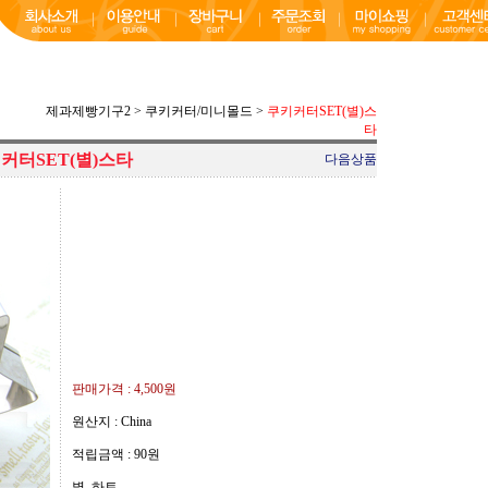
제과제빵기구2
>
쿠키커터/미니몰드
>
쿠키커터SET(별)스
타
커터SET(별)스타
다음상품
판매가격 :
4,500원
원산지 : China
적립금액 :
90원
별, 하트