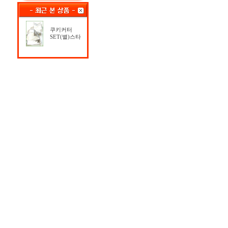
쿠키커터
SET(별)스타