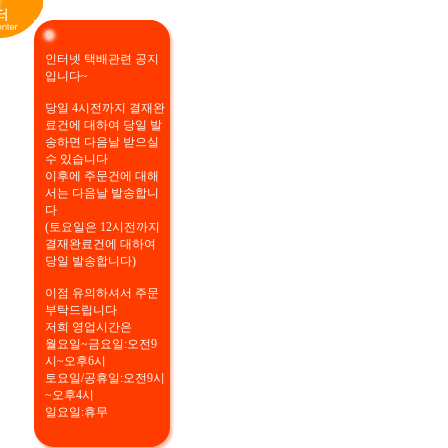
인터넷 택배관련 공지
입니다~
당일 4시전까지 결재완
료건에 대하여 당일 발
송하면 다음날 받으실
수 있습니다
이후에 주문건에 대해
서는 다음날 발송합니
다
(토요일은 12시전까지
결재완료건에 대하여
당일 발송합니다)
이점 유의하셔서 주문
부탁드립니다
저희 영업시간은
월요일~금요일:오전9
시~오후6시
토요일/공휴일:오전9시
~오후4시
일요일:휴무