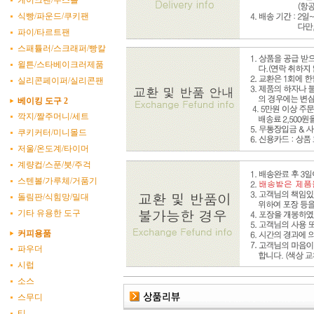
케이크팬/무스틀
식빵/파운드/쿠키팬
파이/타르트팬
스패튤러/스크래퍼/빵칼
윌튼/스타베이크러제품
실리콘페이퍼/실리콘팬
베이킹 도구 2
깍지/짤주머니/세트
쿠키커터/미니몰드
저울/온도계/타이머
계량컵/스푼/붓/주걱
스텐볼/가루체/거품기
돌림판/식힘망/밀대
기타 유용한 도구
커피용품
파우더
시럽
소스
스무디
티